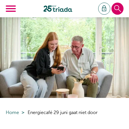
Ga naar Hoofd
Naar de homepage
Naar hoofdinhoud
Naar hoofdnavigatiemenu
Naar zoeken
Home
Energiecafé 29 juni gaat niet door