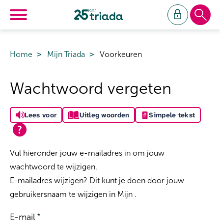
Ga naar Hoofd
Naar de homepage
Home
Mijn Triada
Voorkeuren
Naar hoofdinhoud
Naar hoofdnavigatiemenu
Naar zoeken
Wachtwoord vergeten
Lees voor
Uitleg woorden
Simpele tekst
Vul hieronder jouw e-mailadres in om jouw
wachtwoord te wijzigen.
E-mailadres wijzigen? Dit kunt je doen door jouw
gebruikersnaam te wijzigen in Mijn .
E-mail
*